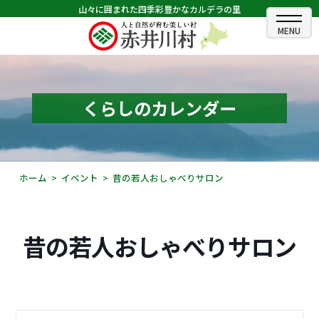
山々に囲まれた四季彩豊かなカルデラの里
ホーム
むらのできごと
くらしのカレンダー
むらのプロフィール
くらしの情報
ホーム
イベント
昔の若人おしゃべりサロン
村長室
ふるさと納税
昔の若人おしゃべりサロン
観光・イベント情報
あかいがわ広報