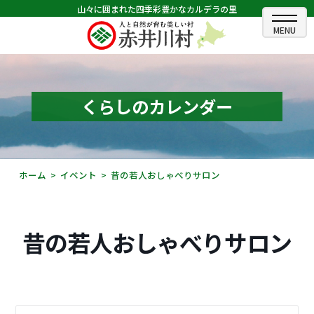
山々に囲まれた四季彩豊かなカルデラの里
ホーム
むらのできごと
くらしのカレンダー
むらのプロフィール
くらしの情報
ホーム
イベント
昔の若人おしゃべりサロン
村長室
ふるさと納税
昔の若人おしゃべりサロン
観光・イベント情報
あかいがわ広報