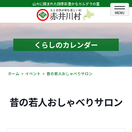
山々に囲まれた四季彩豊かなカルデラの里
ホーム
むらのできごと
くらしのカレンダー
むらのプロフィール
くらしの情報
ホーム
イベント
昔の若人おしゃべりサロン
村長室
ふるさと納税
昔の若人おしゃべりサロン
観光・イベント情報
あかいがわ広報