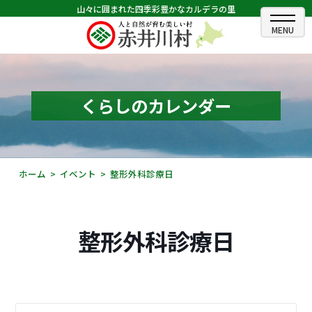
山々に囲まれた四季彩豊かなカルデラの里
ホーム
むらのできごと
くらしのカレンダー
むらのプロフィール
くらしの情報
ホーム
イベント
整形外科診療日
村長室
ふるさと納税
整形外科診療日
観光・イベント情報
あかいがわ広報