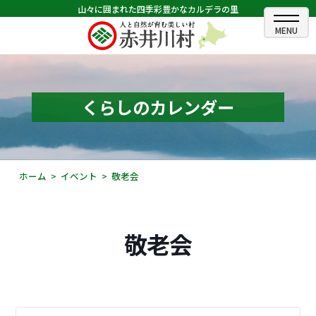
山々に囲まれた四季彩豊かなカルデラの里
ホーム
むらのできごと
くらしのカレンダー
むらのプロフィール
くらしの情報
ホーム
イベント
敬老会
村長室
ふるさと納税
敬老会
観光・イベント情報
あかいがわ広報