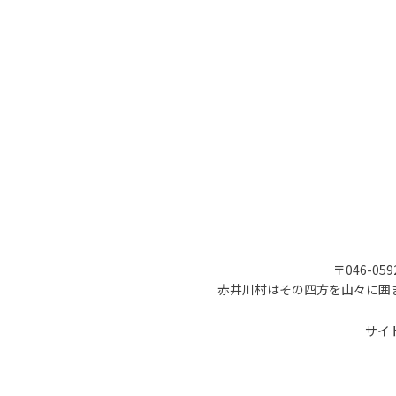
〒046-05
赤井川村はその四方を山々に囲
サイ