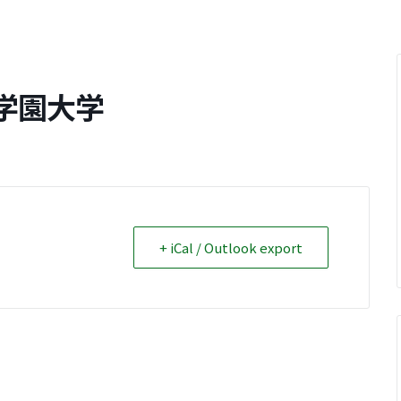
学園大学
+ iCal / Outlook export