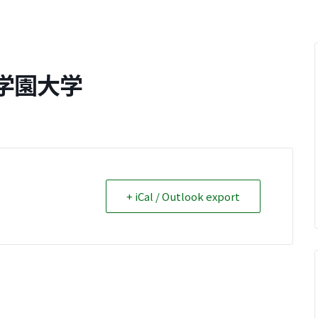
学園大学
+ iCal / Outlook export