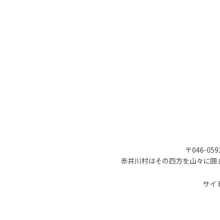
〒046-05
赤井川村はその四方を山々に囲
サイ