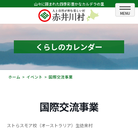
山々に囲まれた四季彩豊かなカルデラの里
ホーム
むらのできごと
くらしのカレンダー
むらのプロフィール
くらしの情報
ホーム
イベント
国際交流事業
村長室
ふるさと納税
国際交流事業
観光・イベント情報
ストらスモア校（オーストラリア）生徒来村
あかいがわ広報