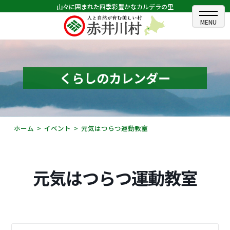
山々に囲まれた四季彩豊かなカルデラの里
ホーム
むらのできごと
くらしのカレンダー
むらのプロフィール
くらしの情報
ホーム
イベント
元気はつらつ運動教室
村長室
ふるさと納税
元気はつらつ運動教室
観光・イベント情報
あかいがわ広報