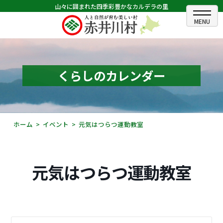
山々に囲まれた四季彩豊かなカルデラの里
ホーム
むらのできごと
くらしのカレンダー
むらのプロフィール
くらしの情報
ホーム
イベント
元気はつらつ運動教室
村長室
ふるさと納税
元気はつらつ運動教室
観光・イベント情報
あかいがわ広報