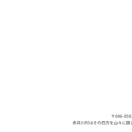
〒046-05
赤井川村はその四方を山々に囲