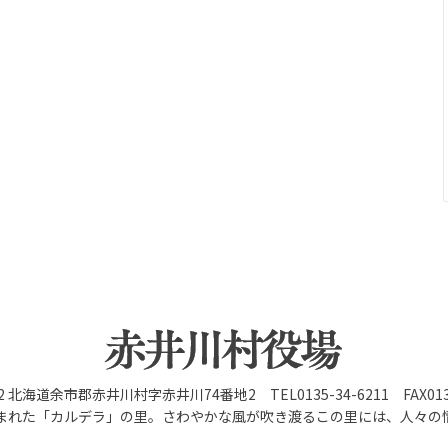
92 北海道余市郡赤井川村字赤井川74番地2 TEL0135-34-6211 FAX0135
まれた「カルデラ」の里。さわやかな風が吹き渡るこの里には、人々の