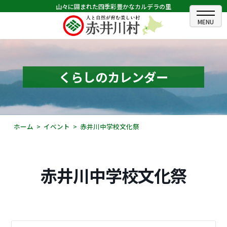
山々に囲まれた四季彩豊かなカルデラの里
ホーム
むらのできごと
くらしのカレンダー
むらのプロフィール
くらしの情報
ホーム
イベント
赤井川中学校文化祭
村長室
ふるさと納税
赤井川中学校文化祭
観光・イベント情報
あかいがわ広報