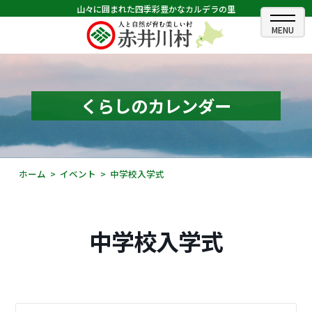
山々に囲まれた四季彩豊かなカルデラの里
ホーム
むらのできごと
くらしのカレンダー
むらのプロフィール
くらしの情報
ホーム
イベント
中学校入学式
村長室
ふるさと納税
中学校入学式
観光・イベント情報
あかいがわ広報