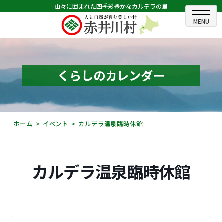
山々に囲まれた四季彩豊かなカルデラの里
ホーム
むらのできごと
くらしのカレンダー
むらのプロフィール
くらしの情報
ホーム
イベント
カルデラ温泉臨時休館
村長室
ふるさと納税
カルデラ温泉臨時休館
観光・イベント情報
あかいがわ広報