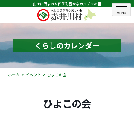
山々に囲まれた四季彩豊かなカルデラの里
ホーム
むらのできごと
くらしのカレンダー
むらのプロフィール
くらしの情報
ホーム
イベント
ひよこの会
村長室
ふるさと納税
ひよこの会
観光・イベント情報
あかいがわ広報