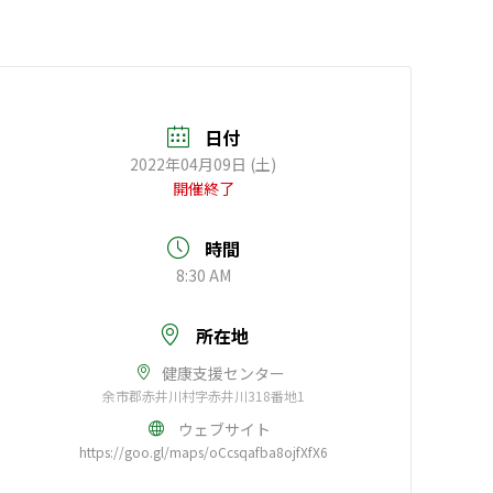
日付
2022年04月09日 (土)
開催終了
時間
8:30 AM
所在地
健康支援センター
余市郡赤井川村字赤井川318番地1
ウェブサイト
https://goo.gl/maps/oCcsqafba8ojfXfX6