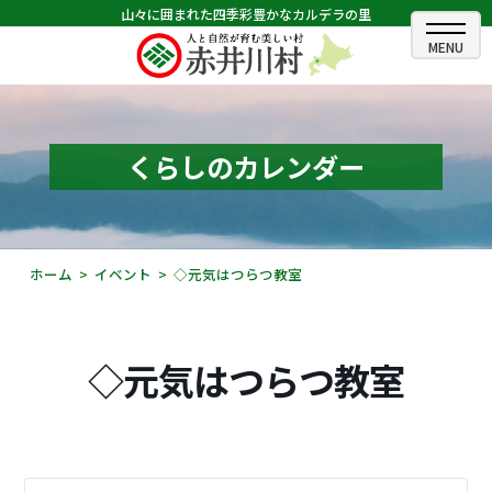
山々に囲まれた四季彩豊かなカルデラの里
ホーム
むらのできごと
くらしのカレンダー
むらのプロフィール
くらしの情報
ホーム
イベント
◇元気はつらつ教室
村長室
ふるさと納税
◇元気はつらつ教室
観光・イベント情報
あかいがわ広報