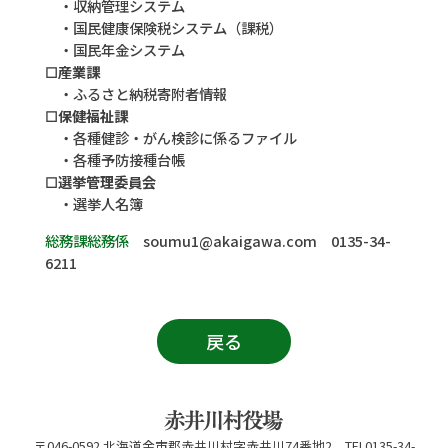
・
収納管理システム
・
国民健康保険税システム（課税）
・
国民年金システム
☐産業課
・
ふるさと納税寄附者情報
☐保健福祉課
・
各種健診・がん検診に係るファイル
・
各種予防接種台帳
☐選挙管理委員会
・
選挙人名簿
総務課総務係
soumu1@akaigawa.com
0135-34-
6211
戻る
〒046-0592 北海道余市郡赤井川村字赤井川74番地2 TEL0135-34-