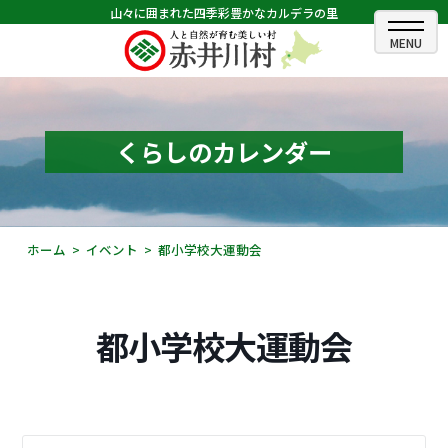
山々に囲まれた四季彩豊かなカルデラの里
ホーム
むらのできごと
くらしのカレンダー
むらのプロフィール
くらしの情報
ホーム
イベント
都小学校大運動会
村長室
ふるさと納税
都小学校大運動会
観光・イベント情報
あかいがわ広報