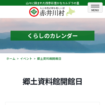
山々に囲まれた四季彩豊かなカルデラの里
ホーム
むらのできごと
くらしのカレンダー
むらのプロフィール
くらしの情報
ホーム
イベント
郷土資料館開館日
村長室
ふるさと納税
郷土資料館開館日
観光・イベント情報
あかいがわ広報