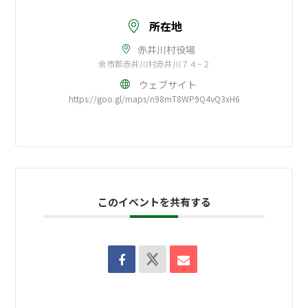
所在地
赤井川村役場
余市郡赤井川村赤井川７４−２
ウェブサイト
https://goo.gl/maps/n98mT8WP9Q4vQ3xH6
このイベントを共有する