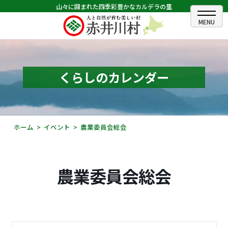
山々に囲まれた四季彩豊かなカルデラの里
ホーム
むらのできごと
くらしのカレンダー
むらのプロフィール
くらしの情報
ホーム
イベント
農業委員会総会
村長室
ふるさと納税
農業委員会総会
観光・イベント情報
あかいがわ広報