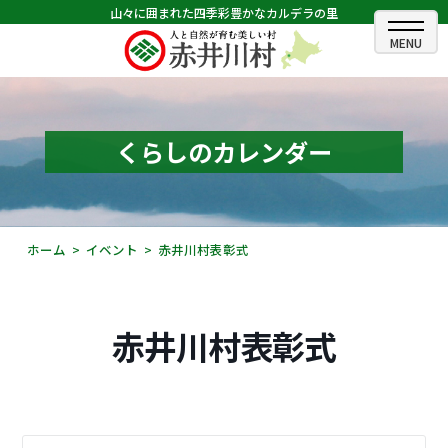
山々に囲まれた四季彩豊かなカルデラの里
ホーム
むらのできごと
くらしのカレンダー
むらのプロフィール
くらしの情報
ホーム
イベント
赤井川村表彰式
村長室
ふるさと納税
赤井川村表彰式
観光・イベント情報
あかいがわ広報