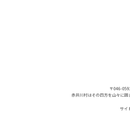
〒046-05
赤井川村はその四方を山々に囲
サイ