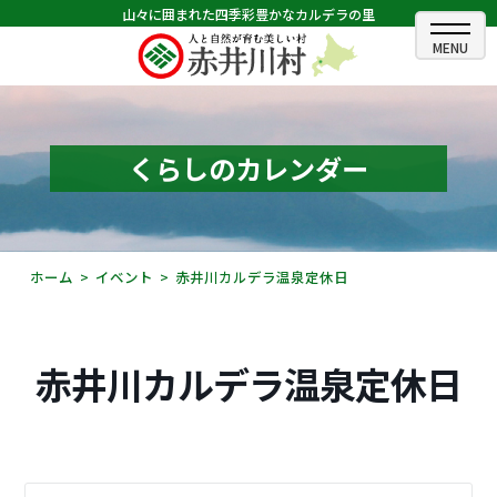
山々に囲まれた四季彩豊かなカルデラの里
ホーム
むらのできごと
くらしのカレンダー
むらのプロフィール
くらしの情報
ホーム
イベント
赤井川カルデラ温泉定休日
村長室
ふるさと納税
赤井川カルデラ温泉定休日
観光・イベント情報
あかいがわ広報