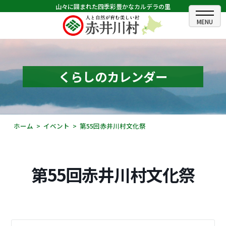
山々に囲まれた四季彩豊かなカルデラの里
ホーム
むらのできごと
くらしのカレンダー
むらのプロフィール
くらしの情報
ホーム
イベント
第55回赤井川村文化祭
村長室
ふるさと納税
第55回赤井川村文化祭
観光・イベント情報
あかいがわ広報