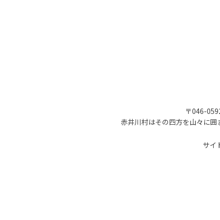
〒046-05
赤井川村はその四方を山々に囲
サイ