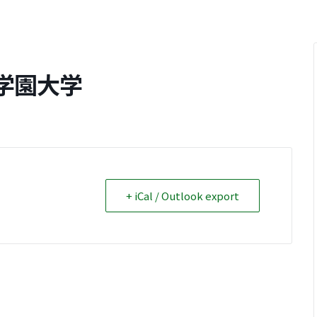
学園大学
+ iCal / Outlook export