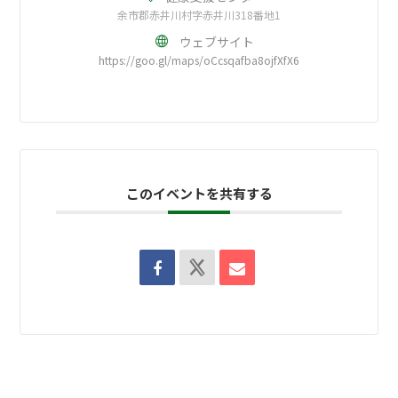
余市郡赤井川村字赤井川318番地1
ウェブサイト
https://goo.gl/maps/oCcsqafba8ojfXfX6
このイベントを共有する