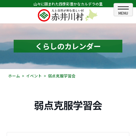
山々に囲まれた四季彩豊かなカルデラの里
ホーム
むらのできごと
くらしのカレンダー
むらのプロフィール
くらしの情報
ホーム
イベント
弱点克服学習会
村長室
ふるさと納税
弱点克服学習会
観光・イベント情報
あかいがわ広報