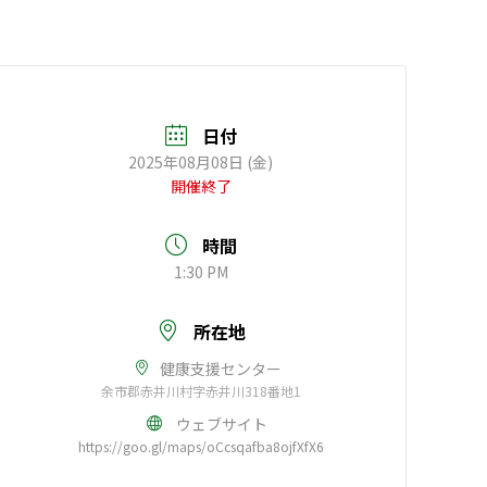
日付
2025年08月08日 (金)
開催終了
時間
1:30 PM
所在地
健康支援センター
余市郡赤井川村字赤井川318番地1
ウェブサイト
https://goo.gl/maps/oCcsqafba8ojfXfX6