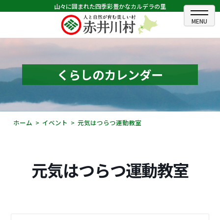
山々に囲まれた四季彩豊かなカルデラの里
ホーム
むらのできごと
くらしのカレンダー
むらのプロフィール
くらしの情報
ホーム
イベント
元気はつらつ運動教室
村長室
ふるさと納税
元気はつらつ運動教室
観光・イベント情報
あかいがわ広報