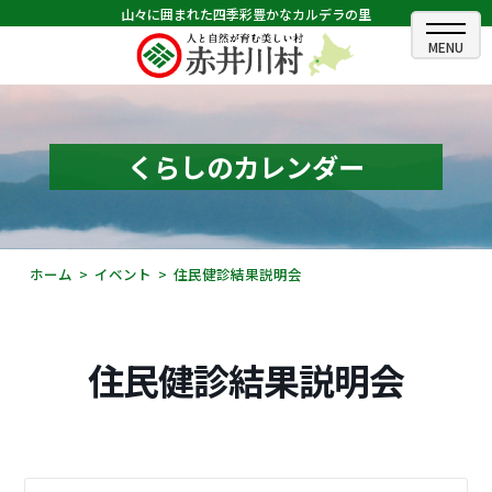
山々に囲まれた四季彩豊かなカルデラの里
ホーム
むらのできごと
くらしのカレンダー
むらのプロフィール
くらしの情報
ホーム
イベント
住民健診結果説明会
村長室
ふるさと納税
住民健診結果説明会
観光・イベント情報
あかいがわ広報