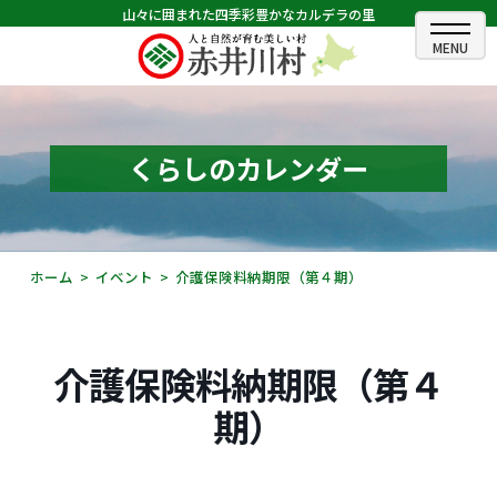
山々に囲まれた四季彩豊かなカルデラの里
ホーム
むらのできごと
くらしのカレンダー
むらのプロフィール
くらしの情報
ホーム
イベント
介護保険料納期限（第４期）
村長室
ふるさと納税
介護保険料納期限（第４
観光・イベント情報
期）
あかいがわ広報