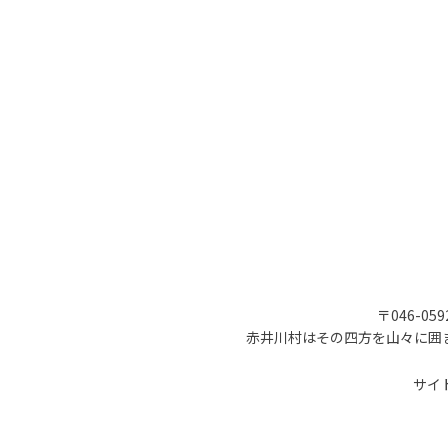
〒046-05
赤井川村はその四方を山々に囲
サイ