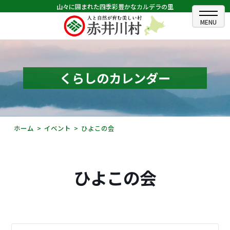
山々に囲まれた四季彩豊かなカルデラの里
ホーム
むらのできごと
くらしのカレンダー
むらのプロフィール
くらしの情報
ホーム
イベント
ひよこの会
村長室
ふるさと納税
ひよこの会
観光・イベント情報
あかいがわ広報