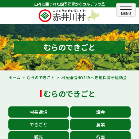
山々に囲まれた四季彩豊かなカルデラの里
ホーム
むらのできごと
むらのできごと
むらのプロフィール
くらしの情報
ホーム
むらのできごと
村長通信NO249 へき地保育所運動会
村長室
むらのできごと
ふるさと納税
村長通信
議会
観光・イベント情報
できごと
農業
あかいがわ広報
観光
行事