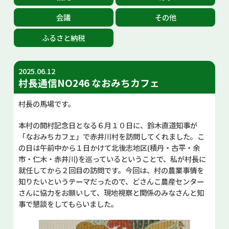
お問い合せ
会議
その他
ふるさと納税
Select Language
▼
2025.06.12
村長通信NO246 なおみちカフェ
村長の馬場です。
本村の開村記念日となる６月１０日に、鈴木直道知事が
「なおみちカフェ」で赤井川村を訪問してくれました。こ
の日は午前中から１日かけて北後志地区(積丹・古平・余
市・仁木・赤井川)を巡っているということで、私が村長に
就任してから２回目の訪問です。今回は、村の農業事情を
知りたいというテーマだったので、どさんこ農産センター
さんに協力をお願いして、現地視察と関係のみなさんと知
事で懇談をしてもらいました。