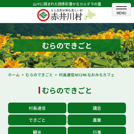
山々に囲まれた四季彩豊かなカルデラの里
ホーム
むらのできごと
むらのできごと
むらのプロフィール
くらしの情報
ホーム
むらのできごと
村長通信NO246 なおみちカフェ
村長室
むらのできごと
ふるさと納税
村長通信
議会
観光・イベント情報
できごと
農業
あかいがわ広報
観光
行事