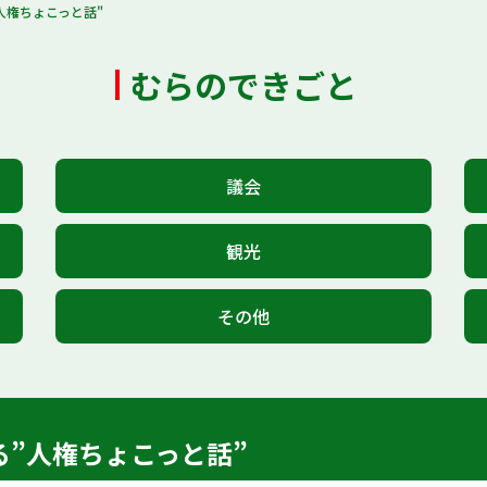
人権ちょこっと話"
むらのできごと
議会
観光
その他
”人権ちょこっと話”