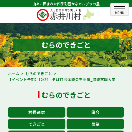
山々に囲まれた四季彩豊かなカルデラの里
ホーム
むらのできごと
むらのできごと
むらのプロフィール
くらしの情報
ホーム
むらのできごと
【イベント告知】12/24 そば打ち体験会を開催_悠楽学園大学
村長室
むらのできごと
ふるさと納税
観光・イベント情報
村長通信
議会
あかいがわ広報
できごと
農業