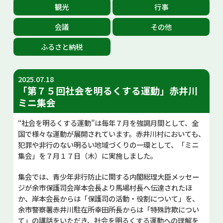
観光
行事
お問い合せ
会議
その他
Select Language
▼
ふるさと納税
2025.07.18
「第７５回社会を明るくする運動」赤井川
ミニ集会
“社会を明るくする運動”は毎年７月を強調月間として、全
国で様々な運動が展開されています。赤井川村においても、
犯罪や非行のない明るい地域づくりの一環として、「ミニ
集会」を７月１７日（木）に実施しました。
集会では、青少年非行防止に関する内閣総理大臣メッセー
ジが余市保護司会岸本会長より馬場村長へ伝達されたほ
か、岸本会長からは「保護司の活動・役割について」を、
余市警察署赤井川駐在所幸田所長からは「特殊詐欺につい
て」の講話をいただき、社会を明るくする運動への理解を