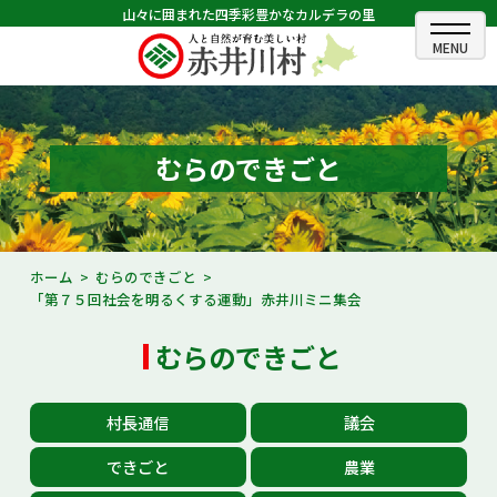
山々に囲まれた四季彩豊かなカルデラの里
ホーム
むらのできごと
むらのできごと
むらのプロフィール
くらしの情報
ホーム
むらのできごと
「第７５回社会を明るくする運動」赤井川ミニ集会
村長室
むらのできごと
ふるさと納税
観光・イベント情報
村長通信
議会
あかいがわ広報
できごと
農業