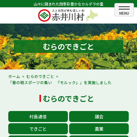
山々に囲まれた四季彩豊かなカルデラの里
ホーム
むらのできごと
むらのできごと
むらのプロフィール
くらしの情報
ホーム
むらのできごと
「春の軽スポーツの集い 『モルック』」を実施しました
村長室
むらのできごと
ふるさと納税
観光・イベント情報
村長通信
議会
あかいがわ広報
できごと
農業