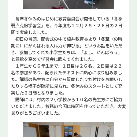
毎年冬休みのはじめに教育委員会が開催している「冬季
弱点克服学習会」を、今年度も１２月２５・２６日の２日
間で実施しました。
初日の冒頭、開会式の中で根井教育長より「冬至（の時
期に）にがんばれる人は力が伸びる」というお話をいただ
き、参加してくれた小学生たちは、「よし、がんばろう」
と意欲を高めて学習会に臨んでくれました。
１年生から６年生まで、１日目は２６名、２日目は２２
名の参加があり、配られたテキストに熱心に取り組みまし
た。講師の先生方に自分から質問したり丸付けをお願いし
たりする様子が随所に見られ、冬休みのスタートとして充
実した２日間となりました。
講師には、村内の２小学校から１０名の先生方にご協力
いただきました。校務の合間に時間を作っていただき、大変
ありがとうございました。