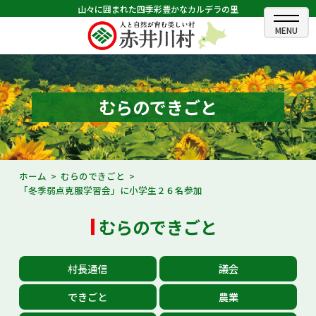
山々に囲まれた四季彩豊かなカルデラの里
ホーム
むらのできごと
むらのできごと
むらのプロフィール
くらしの情報
ホーム
むらのできごと
「冬季弱点克服学習会」に小学生２６名参加
村長室
むらのできごと
ふるさと納税
観光・イベント情報
村長通信
議会
あかいがわ広報
できごと
農業