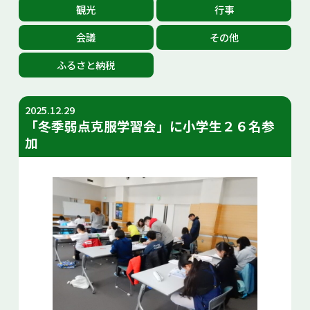
観光
行事
お問い合せ
会議
その他
Select Language
▼
ふるさと納税
2025.12.29
「冬季弱点克服学習会」に小学生２６名参
加