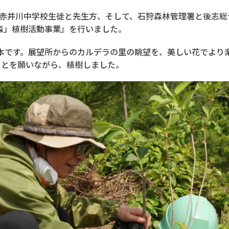
と赤井川中学校生徒と先生方、そして、石狩森林管理署と後志
森」植樹活動事業』を行いました。
0本です。展望所からのカルデラの里の眺望を、美しい花でより
ことを願いながら、植樹しました。