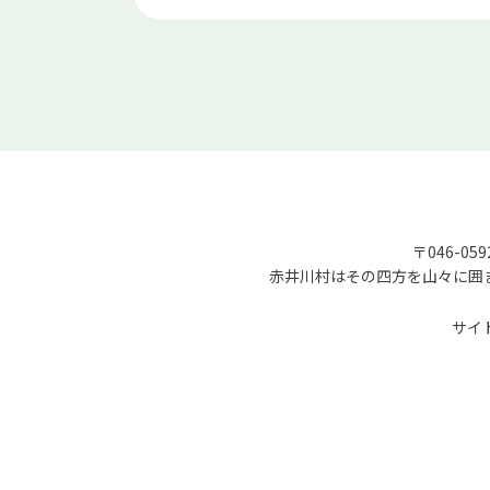
〒046-05
赤井川村はその四方を山々に囲
サイ